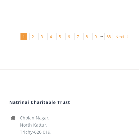
1
2
3
4
5
6
7
8
9
···
68
Next
Natrinai Charitable Trust
Cholan Nagar,
North Kattur,
Trichy-620 019.