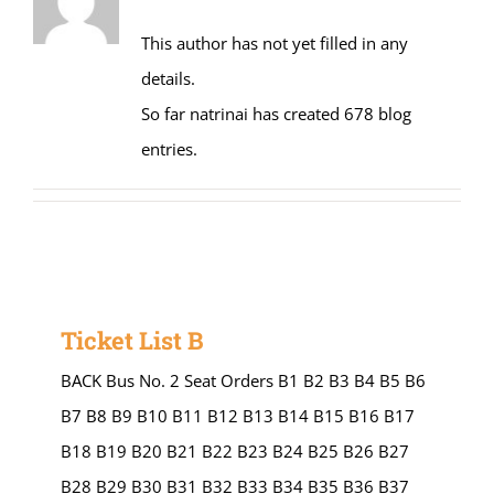
This author has not yet filled in any
details.
So far natrinai has created 678 blog
entries.
Ticket List B
BACK Bus No. 2 Seat Orders B1 B2 B3 B4 B5 B6
B7 B8 B9 B10 B11 B12 B13 B14 B15 B16 B17
B18 B19 B20 B21 B22 B23 B24 B25 B26 B27
B28 B29 B30 B31 B32 B33 B34 B35 B36 B37